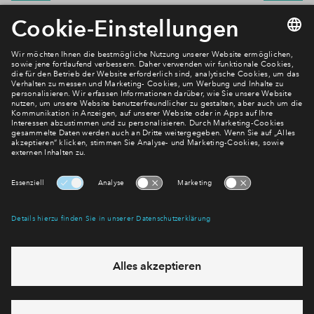
Newsletter Anmeldung
Verpassen Sie zu diesem Wohnprojekt keine Neuigkeiten
mehr! Wir halten Sie auf dem Laufenden – mit unserem
regelmäßig erscheinenden Newsletter informieren wir Sie
über den Stand dieses und weiterer Neubauprojekte.
E-Mail-Adresse
Abonnieren
Möchten Sie wissen, was wir mit Ihren Daten machen? Klicken Sie hier
für unsere
Datenschutzerklärung
.
Sie haben eine Frage? Dann rufen Sie uns gerne an (
+49 69
50603738)
oder hinterlassen Sie eine Nachricht über das