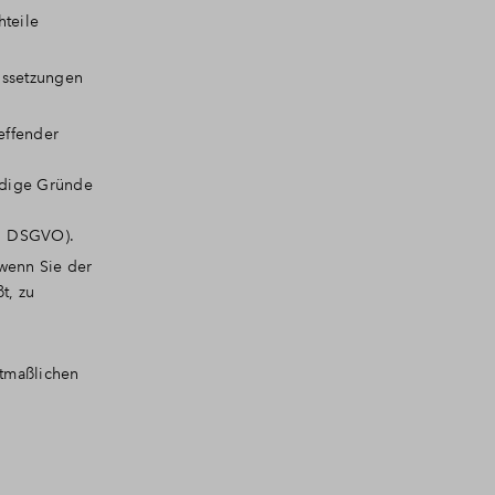
hteile
ussetzungen
effender
rdige Gründe
21 DSGVO).
wenn Sie der
t, zu
utmaßlichen