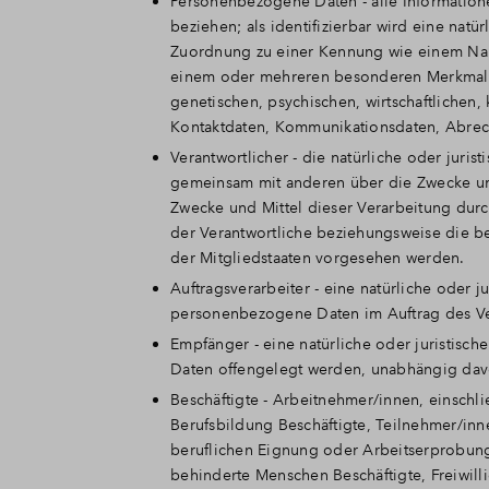
Personenbezogene Daten - alle Informationen,
beziehen; als identifizierbar wird eine natü
Zuordnung zu einer Kennung wie einem Nam
einem oder mehreren besonderen Merkmalen 
genetischen, psychischen, wirtschaftlichen, 
Kontaktdaten, Kommunikationsdaten, Abre
Verantwortlicher - die natürliche oder juris
gemeinsam mit anderen über die Zwecke un
Zwecke und Mittel dieser Verarbeitung dur
der Verantwortliche beziehungsweise die 
der Mitgliedstaaten vorgesehen werden.
Auftragsverarbeiter - eine natürliche oder j
personenbezogene Daten im Auftrag des Ver
Empfänger - eine natürliche oder juristisc
Daten offengelegt werden, unabhängig davon
Beschäftigte - Arbeitnehmer/innen, einschli
Berufsbildung Beschäftigte, Teilnehmer/in
beruflichen Eignung oder Arbeitserprobung 
behinderte Menschen Beschäftigte, Freiwil