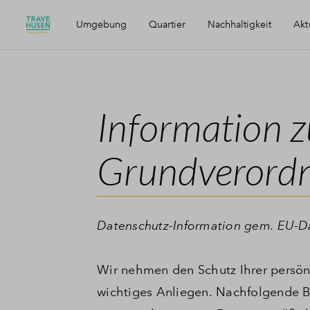
Umgebung
Quartier
Nachhaltigkeit
Akt
Travemünde
Travehusen
QNG-Zertifizierung
Information 
Erreichbarkeit
Immobilientypen
Mobilität
Grundverord
Zeitplan
Energie
Biodiversität
Datenschutz-Information gem. EU-D
Wir nehmen den Schutz Ihrer persönli
wichtiges Anliegen. Nachfolgende B