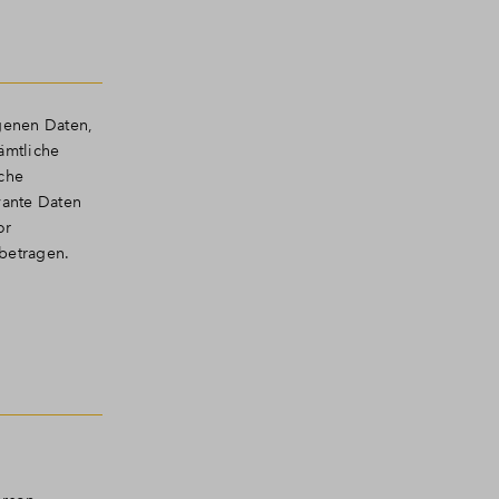
ogenen Daten,
ämtliche
iche
vante Daten
or
betragen.