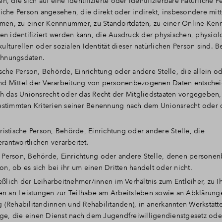
 die sich auf eine identifizierte oder identifizierbare natürliche P
rliche Person angesehen, die direkt oder indirekt, insbesondere mitt
en, zu einer Kennnummer, zu Standortdaten, zu einer Online-Ken
identifiziert werden kann, die Ausdruck der physischen, physiol
kulturellen oder sozialen Identität dieser natürlichen Person sind. B
chnungsdaten.
tische Person, Behörde, Einrichtung oder andere Stelle, die allein o
d Mittel der Verarbeitung von personenbezogenen Daten entscheid
ch das Unionsrecht oder das Recht der Mitgliedstaaten vorgegeben
bestimmten Kriterien seiner Benennung nach dem Unionsrecht oder
uristische Person, Behörde, Einrichtung oder andere Stelle, die
antwortlichen verarbeitet.
he Person, Behörde, Einrichtung oder andere Stelle, denen person
, ob es sich bei ihr um einen Dritten handelt oder nicht.
eßlich der Leiharbeitnehmer/innen im Verhältnis zum Entleiher, zu I
nen an Leistungen zur Teilhabe am Arbeitsleben sowie an Abklärung
(Rehabilitandinnen und Rehabilitanden), in anerkannten Werkstätte
lige, die einen Dienst nach dem Jugendfreiwilligendienstgesetz od