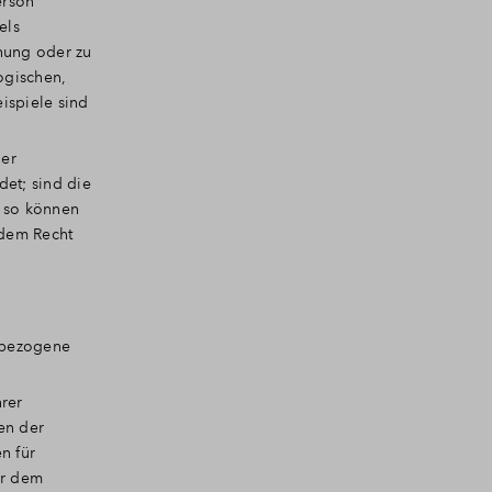
erson
els
nung oder zu
ogischen,
eispiele sind
der
et; sind die
, so können
 dem Recht
enbezogene
hrer
en der
n für
er dem