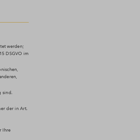
tet werden;
t. 15 DSGVO im
onischen,
anderen,
 sind.
r der in Art.
 Ihre