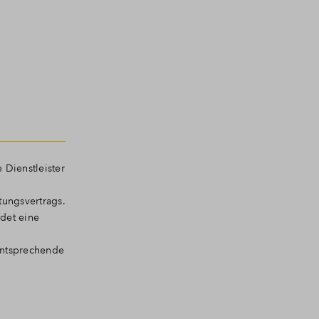
 Dienstleister
tungsvertrags.
ndet eine
entsprechende