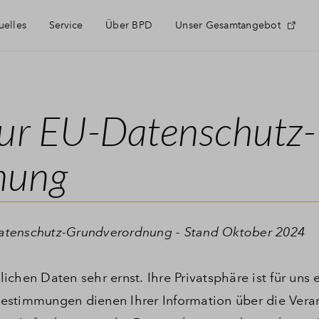
uelles
Service
Über BPD
Unser Gesamtangebot
Häufig gestellte Fragen
zur EU-Datenschutz-
Finanzierung
nung
Kontakt
Anmeldung Projektnewsletter
atenschutz-Grundverordnung - Stand Oktober 2024
chen Daten sehr ernst. Ihre Privatsphäre ist für uns 
estimmungen dienen Ihrer Information über die Vera