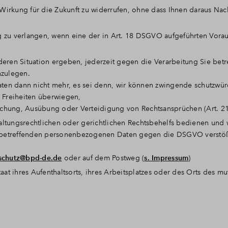
irkung für die Zukunft zu widerrufen, ohne dass Ihnen daraus Nac
g zu verlangen, wenn eine der in Art. 18 DSGVO aufgeführten Vora
deren Situation ergeben, jederzeit gegen die Verarbeitung Sie betr
zulegen.
ten dann nicht mehr, es sei denn, wir können zwingende schutzwü
d Freiheiten überwiegen,
achung, Ausübung oder Verteidigung von Rechtsansprüchen (Art. 
altungsrechtlichen oder gerichtlichen Rechtsbehelfs bedienen und 
ie betreffenden personenbezogenen Daten gegen die DSGVO verstöß
schutz@bpd-de.de
oder auf dem Postweg (
s. Impressum
)
aat ihres Aufenthaltsorts, ihres Arbeitsplatzes oder des Orts des m